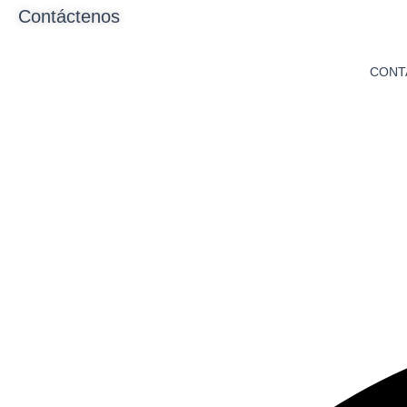
Ir
Contáctenos
HOM
al
contenido
CONT